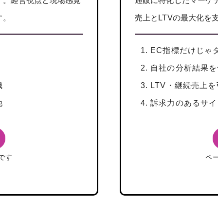
す。経営視点と現場感覚
通販に特化したマーケ
す。
売上とLTVの最大化を
EC指標だけじゃ
自社の分析結果を
識
LTV・継続売上
他
訴求力のあるサイ
です
ペ