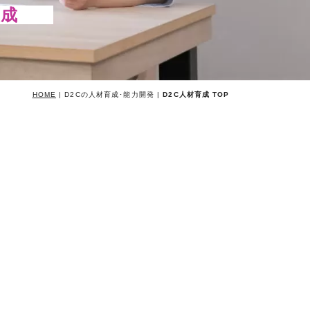
を育成
HOME
| D2Cの人材育成･能力開発 |
D2C人材育成 TOP