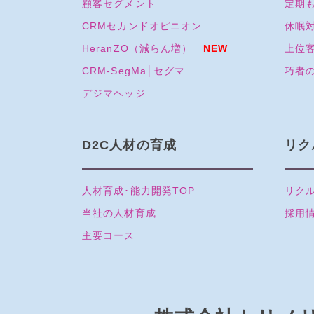
顧客セグメント
定期も
CRMセカンドオピニオン
休眠
HeranZO（減らん増）
NEW
上位
CRM-SegMa│セグマ
巧者
デジマヘッジ
D2C人材の育成
リク
人材育成･能力開発TOP
リクル
当社の人材育成
採用
主要コース